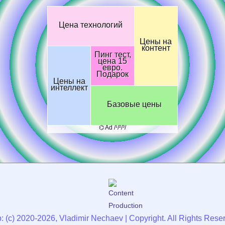
Цена технологий
Цены на
контент
Пинг тест,
цена 15
евро.
Подарок
Цены на
интеллект
Базовые цены
⌬ Ad /¹/²/³/
: (c) 2020-2026, Vladimir Nechaev | Copyright. All Rights Rese