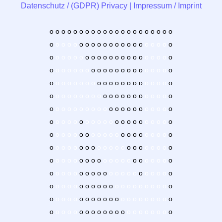
Datenschutz / (GDPR) Privacy
|
Impressum / Imprint
o
o
o
o
o
o
o
o
o
o
o
o
o
o
o
o
o
o
o
o
o
o
o
o
o
o
o
o
o
o
o
o
o
o
o
o
o
o
o
o
o
o
o
o
o
o
o
o
o
o
o
o
o
o
o
o
o
o
o
o
o
o
o
o
o
o
o
o
o
o
o
o
o
o
o
o
o
o
o
o
o
o
o
o
o
o
o
o
o
o
o
o
o
o
o
o
o
o
o
o
o
o
o
o
o
o
o
o
o
o
o
o
o
o
o
o
o
o
o
o
o
o
o
o
o
o
o
o
o
o
o
o
o
o
o
o
o
o
o
o
o
o
o
o
o
o
o
o
o
o
o
o
o
o
o
o
o
o
o
o
o
o
o
o
o
o
o
o
o
o
o
o
o
o
o
o
o
o
o
o
o
o
o
o
o
o
o
o
o
o
o
o
o
o
o
o
o
o
o
o
o
o
o
o
o
o
o
o
o
o
o
o
o
o
o
o
o
o
o
o
o
o
o
o
o
o
o
o
o
o
o
o
o
o
o
o
o
o
o
o
o
o
o
o
o
o
o
o
o
o
o
o
o
o
o
o
o
o
o
o
o
o
o
o
o
o
o
o
o
o
o
o
o
o
o
o
o
o
o
o
o
o
o
o
o
o
o
o
o
o
o
o
o
o
o
o
o
o
o
o
o
o
o
o
o
o
o
o
o
o
o
o
o
o
o