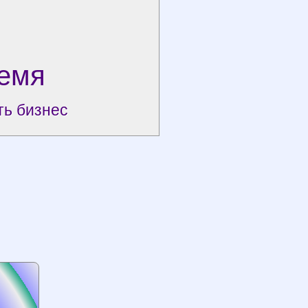
емя
ть бизнес