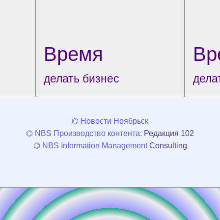
Время
Вр
делать бизнес
дела
⌬ Новости Ноябрьск
⌬ NBS Производство контента:
Редакция 102
⌬ NBS Information Management
Consulting